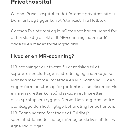
Privathospital
Gildhøj Privathospital er det førende privathospital i
Danmark, og ligger kun et “stenkast” fra Holbæk.
Cortsen Fysioterapi og MinOsteopat har mulighed for
at henvise dig direkte til MR-scanning inden for få
dage til en meget fordelagtig pris.
Hvad er en MR-scanning?
MR-scanninger er et værdifuldt redskab til at
supplere speciallægens udredning og undersøgelse.
Man kan med fordel foretage en MR-Scanning – uden
nogen form for ubehag for patienten – se eksempelvis
en menisk- eller korsbåndsskade i et knæ eller
diskusprolapser i ryggen. Derved kan lægerne bedre
planlægge den helt rigtige behandling for patienten.
MR-Scanningerne foretages af Gildhøj’s
specialuddannede radiografer og beskrives af deres
egne radiologer.