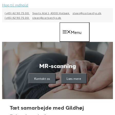
Hop til indhold
(+45) 42 90 75 00
Sports Allé 1, 4300 Holbæk
steen@cortsenfys.dk
(+45) 42 90 75 00
steen@cortsenfys.dk
Menu
MR-scanning
Kontakt os
Læs mere
Tæt samarbejde med Gildhøj