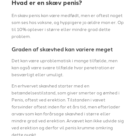
Hvad er en skæv penis?
En skæv penis kan være medfødt, men er oftest noget
som ses hos voksne, og hyppigere jo ældre man er. Op
til 10% oplever i større eller mindre grad dette
problem.
Graden af skævhed kan variere meget
Det kan være uproblematisk i mange tilfælde, men
kan også være svære tilfælde hvor penetration er
besværligt eller umuligt.
En erhvervet skævhed starter med en
betændelsestilstand, som giver smerter og ømhed i
Penis, oftest ved erektion. Tilstanden i vævet
forsvinder oftest inden for et års tid, men efterlader
arvæv som kan forårsage skævhed i større eller
mindre grad ved erektion. Arvævet kan ikke udvide sig
ved erektion og derfor vil penis krumme omkring
dette punkt.