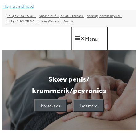
Hop til indhold
(+45) 42 90 75 00
Sports Allé 1, 4300 Holbæk
steen@cortsenfys.dk
(+45) 42 90 75 00
steen@cortsenfys.dk
Menu
Skæv penis/
krummerik/peyronies
Kontakt os
Læs mere